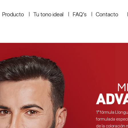
Producto
Tu tono ideal
FAQ’s
Contacto
1ª fórmula Llongu
formulada especí
de la coloración 