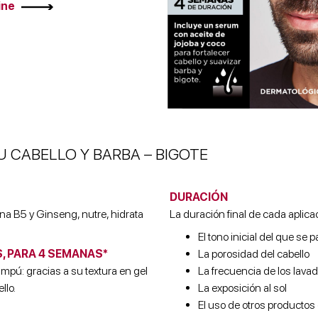
ine
 CABELLO Y BARBA – BIGOTE
DURACIÓN
na B5 y Ginseng, nutre, hidrata
La duración final de cada aplicac
El tono inicial del que se p
, PARA 4 SEMANAS*
La porosidad del cabello
mpú: gracias a su textura en gel
La frecuencia de los lava
llo.
La exposición al sol
El uso de otros productos 