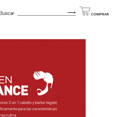
Buscar
COMPRAR
eras 2 en 1 cabello y barba-bigote
ficamente para las características
masculina.