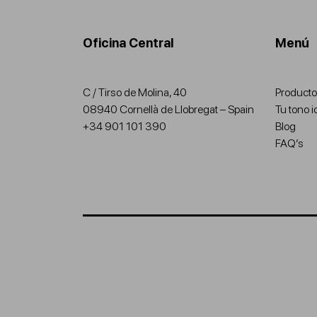
Oficina Central
Menú
C / Tirso de Molina, 40
Producto
08940 Cornellà de Llobregat – Spain
Tu tono i
+34 901 101 390​
Blog
FAQ’s