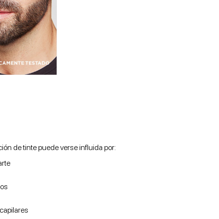
ión de tinte puede verse influida por:
arte
dos
capilares