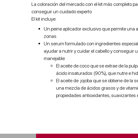
La coloración del mercado con el kit más completo pa
conseguir un cuidado experto
El kit incluye:
Un peine aplicador exclusivo que permite una a
zonas.
Un serum formulado con ingredientes especia
ayudar a nutrir y cuidar el cabello y conseguir
manejable:
El aceite de coco que se extrae de la pulp
ácido insaturados (90%), que nutre e hidr
El aceite de jojoba que se obtiene de la 
una mezcla de ácidos grasos y de vitamin
propiedades antioxidantes, suavizantes e