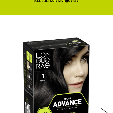
peluquería:
Luis Llongueras
.