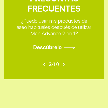
FRECUENTES
FRECUENTES
FRECUENTES
FRECUENTES
FRECUENTES
FRECUENTES
FRECUENTES
FRECUENTES
FRECUENTES
FRECUENTES
¿Puedo usar mis productos de
aseo habituales después de utilizar
Men Advance 2 en 1?
Descúbrelo
2/10