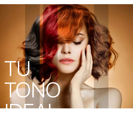
TU
TONO
IDEAL
en un minuto