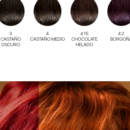
3
4
4.15
4.2
CASTAÑO
CASTAÑO MEDIO
CHOCOLATE
BORGOÑ
OSCURO
HELADO