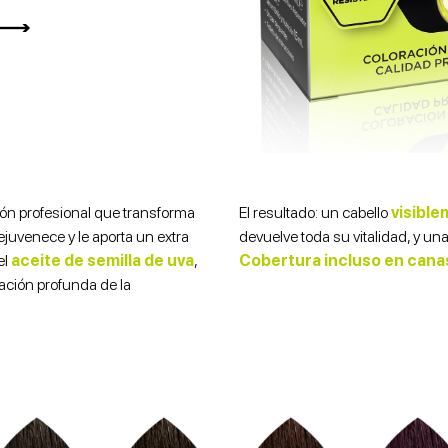
ción profesional que transforma
El resultado: un cabello
visibl
ejuvenece y le aporta un extra
devuelve toda su vitalidad, y una
el
aceite de semilla de uva
,
Cobertura incluso en cana
tación profunda de la