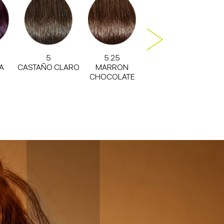
5
5.25
5.6
A
CASTAÑO CLARO
MARRON
CAOBA
RU
CHOCOLATE