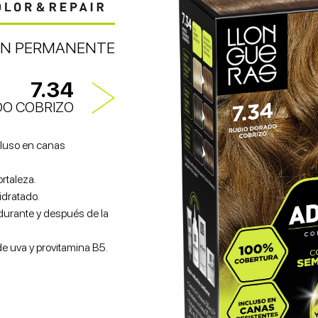
N PERMANENTE
7.34
DO COBRIZO
luso en canas
ortaleza.
idratado.
 durante y después de la
de uva y provitamina B5.