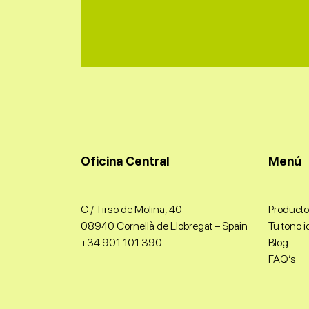
Oficina Central
Menú
C / Tirso de Molina, 40
Producto
08940 Cornellà de Llobregat – Spain
Tu tono i
+34 901 101 390​
Blog
FAQ’s