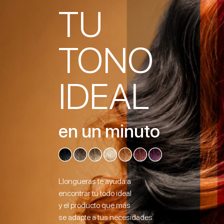
TU
TONO
IDEAL
en un minuto
Llongueras te ayuda a
encontrar tu todo ideal
y el producto que más
se adapte a tus necesidades.