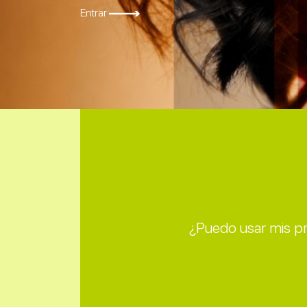
Entrar
¿Puedo usar mis pr
¿