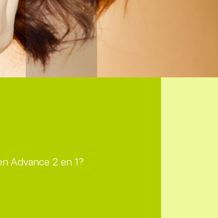
Men Advance 2 en 1?
n?