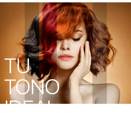
TU
TONO
IDEAL
en un minuto