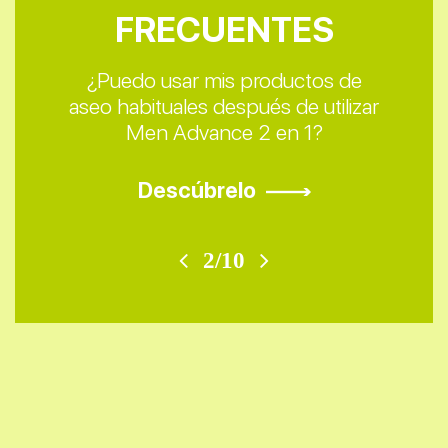
FRECUENTES
FRECUENTES
FRECUENTES
FRECUENTES
FRECUENTES
FRECUENTES
FRECUENTES
FRECUENTES
FRECUENTES
FRECUENTES
¿Puedo usar mis productos de
aseo habituales después de utilizar
Men Advance 2 en 1?
Descúbrelo
2/10